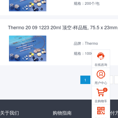
规格：200个/包
Thermo 20 09 1223 20ml 顶空-样品瓶, 75.5 x
品牌：Thermo
规格：1000个/包

在线咨询

1
2
3
用户中心
0

去购物车

关于我们
购物指南
支付