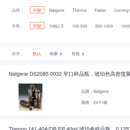
品牌：
不限
Nalgene
Thermo
Fisher
Cornin
价格：
不限
100以下
100-500
500-1000
1000
排序：
默认
销量
价格


Nalgene DS2085-0032 窄口样品瓶，琥珀色高
品牌：Nalgene
规格：24个/箱
Thermo 141-40A/DB EP 40ml 琥珀色样品瓶，