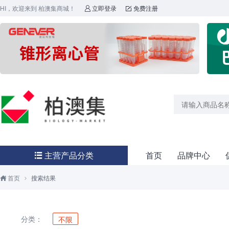
HI，欢迎来到 柏澳集商城！
立即登录
免费注册


主营产品分类
首页
品牌中心

首页
搜索结果


分类：
不限