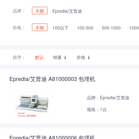
品牌：
不限
Epredia/艾普迪
价格：
不限
100以下
100-500
500-1000
1000
排序：
默认
销量
价格


Epredia/艾普迪 A81000003 包埋机
品牌：Epredia/艾普迪
规格：1台
Epredia/艾普迪 A81000006 包埋机