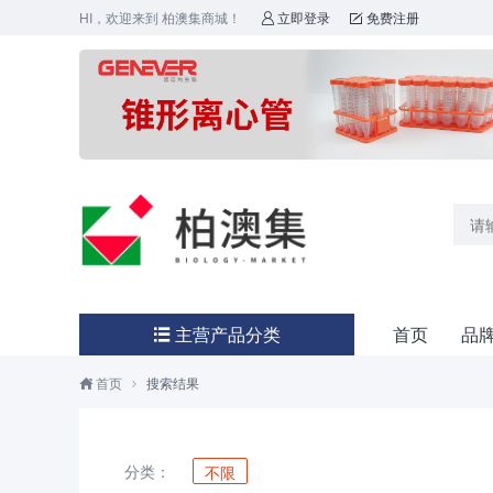
HI，欢迎来到 柏澳集商城！
立即登录
免费注册


主营产品分类
首页
品

首页
搜索结果


分类：
不限