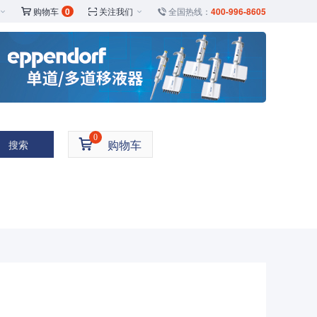
购物车
0
关注我们
全国热线：
400-996-8605





0

购物车