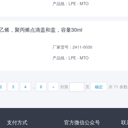
产品线：LPE - MTO
密度聚乙烯，聚丙烯点滴盖和盖，容量30ml
厂家货号：2411-0030
产品线：LPE - MTO
2
3
4
...
6
»
到第
页
确定
共 71 条
支付方式
官方微信公众号
联