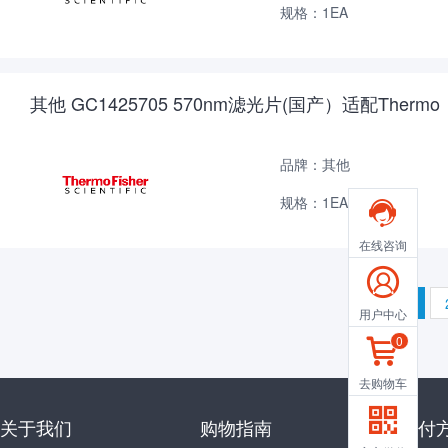
规格：1EA
其他 GC1425705 570nm滤光片(国产）适配Thermo
品牌：其他
规格：1EA

在线咨询

1
用户中心
0

去购物车

关于我们
购物指南
支付