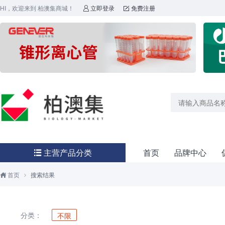
HI，欢迎来到 柏澳集商城！
立即登录
免费注册


主营产品分类
首页
品牌中心

首页
搜索结果


分类：
不限