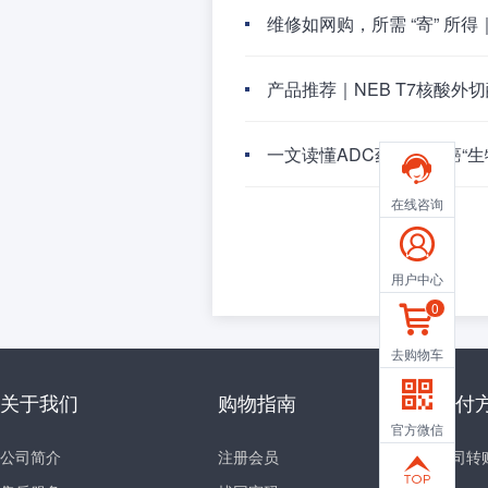
维修如网购，所需 “寄” 所得
产品推荐｜NEB T7核酸外切
一文读懂ADC药物：抗癌“

在线咨询

用户中心
0

去购物车

关于我们
购物指南
支付
官方微信
公司简介
注册会员
公司转
